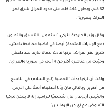
إنهاء جميع العناصر الإرهابية، وإقامة منطقة آمنة بعمق
32 كلم، وبطول 444 كلم، حتى حدود العراق شرق نهر
الفرات بسوريا".
وقال وزير الخارجية التركي، "سنعمل بالتنسيق والتعاون
(مع الولايات المتحدة) أيضا في قضية مكافحة داعش،
شرق نهر الفرات.. تركيا قادت نضالا حازما ضد داعش،
وحيّدت من عناصره أكثر من 4 آلاف في سوريا والعراق".
ولفت أن تركيا بدأت "العملية (نبع السلام) في التاسع
من أكتوبر، وبالتالي فإن ردّنا أعطيناه أصلًا على الأرض،
والرئيس أردوغان قال شخصيًا لترامب، إنه لا يمكن لتركيا
التفاوض مع أي من الإرهابيين".