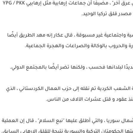
وقال عكار: "ليس لدينا أي مشاكل مع الأكراد أو أي عرق آخر" ، مضيفًا أن جماعات إرهابية مثل إرهابييYPG / PKK
ة واجتماعية غير مسبوقة ، قال عكار إنه مهد الطريق أيضًا
ارة والحروب بالوكالة والصراعات والهجرة الجماعية.
دًا لبلدانها فحسب ، ولكنها تضر أيضًا بالمجتمع الدولي.
 الشعب الكردية تم نقله إلى حزب العمال الكردستاني ، الذي
نذ عقود و قتل عشرات الآلاف من الناس.
ال سوريا ، والتي أطلق عليها "نبع السلام" ، قال إن العملية