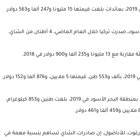
ركيا خلال العام الماضي، 4 أطنان من الشاي.
لار.
وأظهرت المعطيات، أن صادرات شركات الشاي بمنطقة البحر الأسود في 2019، بلغت طنين و853 كيلوغرام،
ورغوت، للأناضول، إن صادرات الشاي تساهم بنسبة مهمة في