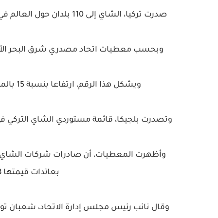
صدرت تركيا، الشاي إلى 110 بلدان حول العالم في 2019، بعائدات بلغت قيمتها 15 مليونا و247 ألفا و563 دولار.
وبحسب معطيات اتحاد مصدري شرق البحر الأسود، صدرت ت
ويشكل هذا الرقم، ارتفاعا بنسبة 15 بالمئة مقارنة مع 13 مليونا و235 ألفا و900 دولار في 2018.
وتصدرت بلجيكا، قائمة مستوردي الشاي التركي في 2019، بألف و553 طن، قيمتها 5 ملايين، و876 ألفا و152 دو
بعائدات قيمتها 8 ملايين و459 ألفا و461 دولار.
وقال نائب رئيس مجلس إدارة الاتحاد، شعبان ت