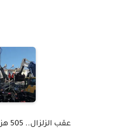
عقب الزلزال.. 505 هزات ارتدادية في "ألازيغ" التركية