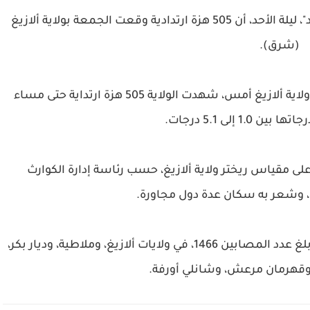
أعلنت رئاسة إدارة الكوارث والطوارئ التركية "آفاد"، ليلة الأحد، أن 505 هزة ارتدادية وقعت الجمعة بولاية ألازيغ
(شرق).
وقالت "آفاد" في بيان إنه بعد الزلزال الذي ضرب ولاية ألازيغ أمس، شهدت الولاية 505 هزة ارتداية حتى مساء
1. إلى 5.1 درجات.
ة، ضرب زلزال بقوة 6.8 درجات على مقياس ريختر ولاية ألازيغ، حسب رئاسة إدارة الكوارث
د"، وشعر به سكان عدة دول مجاورة.
وأسفر الزلزال العنيف عن وفاة 29 شخصا، فيما بلغ عدد المصابين 1466، في ولايات ألازيغ، وملاطية، وديار بكر،
 وقهرمان مرعش، وشانلي أورفة.