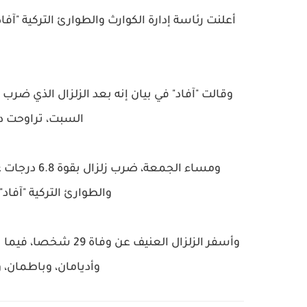
السبت، تراوحت درجاتها بين 0
ومساء الجمع
والطوارئ التركية "آفا
وأديامان، وباطمان،