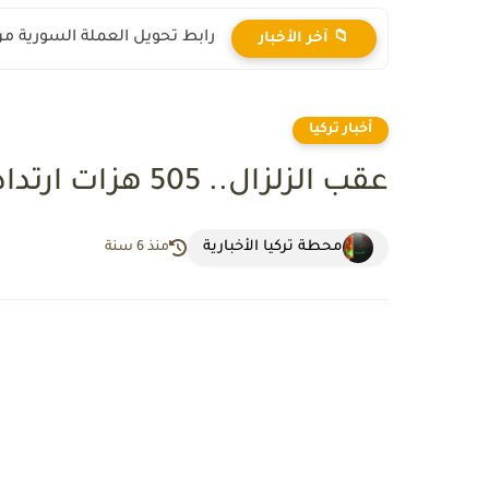
رابط تحويل العملة السورية من ال
📁 آخر الأخبار
أخبار تركيا
عقب الزلزال.. 505 هزات ارتدادية في "ألازيغ" التركية
محطة تركيا الأخبارية
منذ 6 سنة