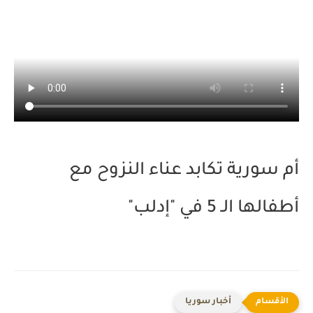
أم سورية تكابد عناء النزوح مع
أطفالها الـ 5 في "إدلب"
أخبار سوريا