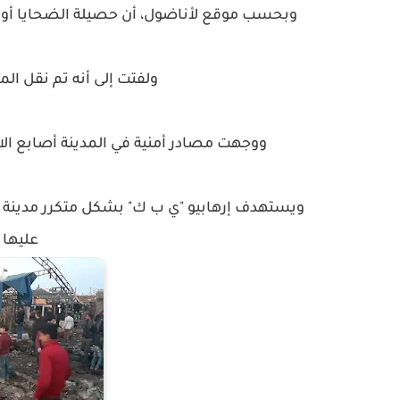
وبحسب موقع لأناضول، أن حصيلة الضحايا أولية
ولفتت إلى أنه تم نقل الم
ووجهت مصادر أمنية في المدينة أصابع الا
ويستهدف إرهابيو "ي ب ك" بشكل متكرر مدينة أع
عليها ال