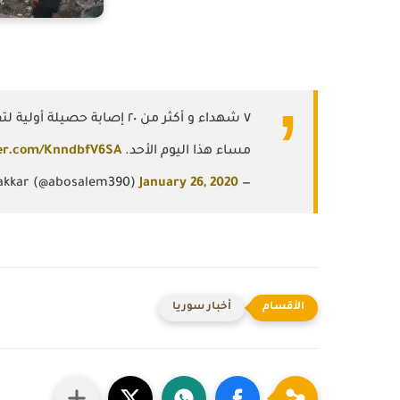
٧ شهداء و أكثر من ٢٠ إصابة حصيلة أولية لتفجير الإرهابي بسيارة مفخخة ضرب وسط مدينة
مساء هذا اليوم الأحد.
ter.com/KnndbfV6SA
January 26, 2020
— Ahmad Bakkar (@abosalem390)
أخبار سوريا