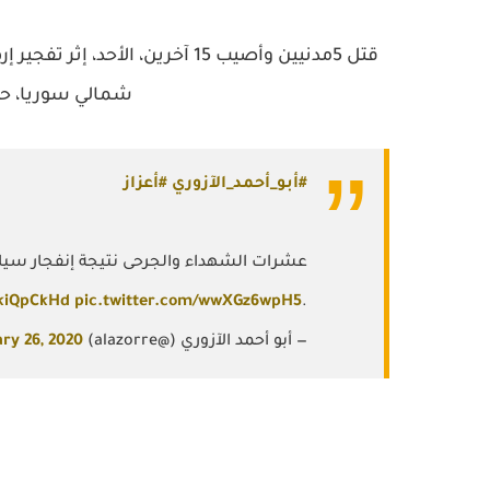
قتل 5مدنيين وأصيب 15 آخرين، ا
شمالي سوريا، ح
#أبو_أحمد_الآزوري
#أعزاز
عشرات الشهداء والجرحى نتيجة إنفجار سي
BkiQpCkHd
pic.twitter.com/wwXGz6wpH5
.
— أبو أحمد الآزوري (@alazorre)
ry 26, 2020