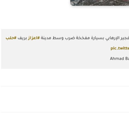
#اعزاز
بريف
#حلب
pic.twit