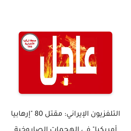
التلفزيون الإيراني: مقتل 80 "إرهابيا
أمريكيا" في الهجمات الصاروخية