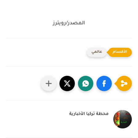
المصدر/رويترز
عالمي
محطة تركيا الأخبارية