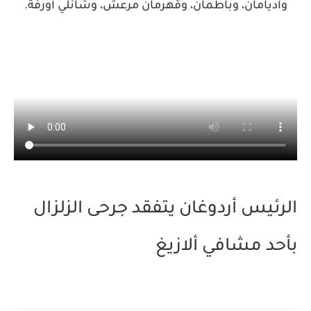
وأديامان، وباطمان، وقهرمان مرعش، وشانلي أورفة.
الرئيس أردوغان يتفقد جرحى الزلزال
بأحد مشافي ألازيغ