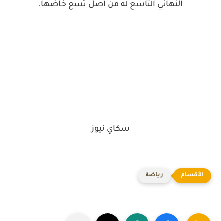
النهائي التاسع له من أصل تسع خاضها.
سكاي نيوز
رياضة