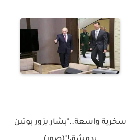
سخرية واسعة.."بشار يزور بوتين
بدمشق!"(صور)