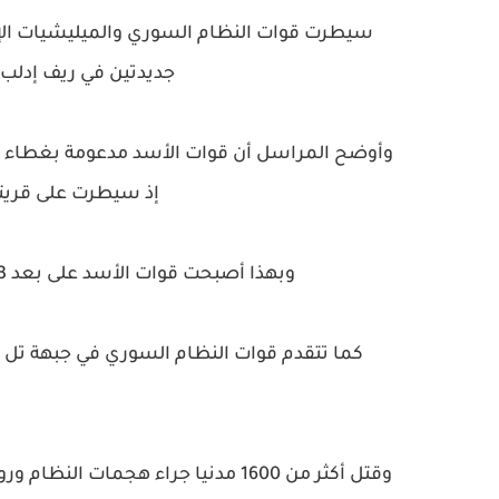
سيطرت قوات النظام السوري والميليشيات الإير
جديدتين في ريف إدلب
وأوضح المراسل أن قوات الأسد مدعومة بغطاء جو
إذ سيطرت على قريتي
وبهذا أصبحت قوات الأسد على بعد 3 كم من مركز معرة النعمان، الواقعة جنوبي إدلب.
كما تتقدم قوات النظام السوري في جبهة ت
وقتل أكثر من 1600 مدنيا جراء هجمات النظام وروسيا على منطقة خفض التصعيد، منذ 17 سبتمبر/ أيلول 2018.