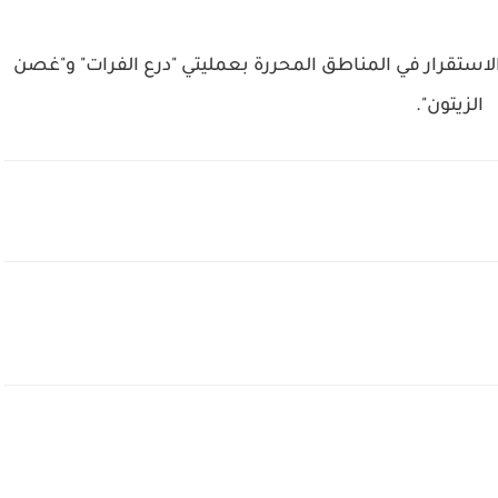
والاستقرار في المناطق المحررة بعمليتي "درع الفرات" و"غصن
الزيتون".