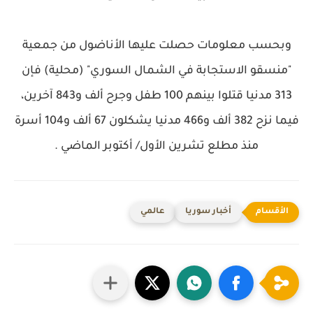
وبحسب معلومات حصلت عليها الأناضول من جمعية
"منسقو الاستجابة في الشمال السوري" (محلية) فإن
313 مدنيا قتلوا بينهم 100 طفل وجرح ألف و843 آخرين،
فيما نزح 382 ألف و466 مدنيا يشكلون 67 ألف و104 أسرة
منذ مطلع تشرين الأول/ أكتوبر الماضي .
أخبار سوريا
عالمي