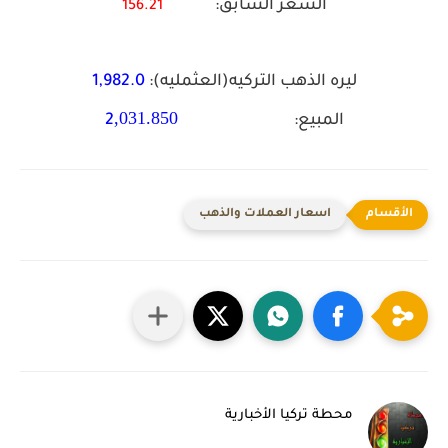
السعر السابق:
156.21
ليره الذهب التركيه(العثمليه):
1,982.0
,031.850
المبيع:
2
اسعار العملات والذهب
محطة تركيا الأخبارية