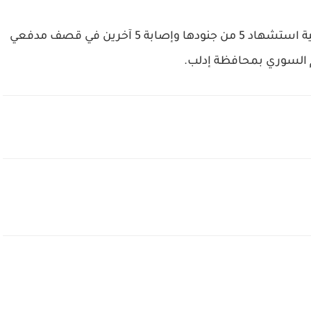
وفي وقت سابق الإثنين، أعلنت وزارة الدفاع التركية استشهاد 5 من جنودها وإصابة 5 آخرين في قصف مدفعي
 السوري بمحافظة إدلب.