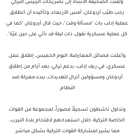
ولفتت الصحيفة الانتباه إلى تصريحات الرئيس التركي
رجب طيّب أردوغان، أمس الأربعاء، وتأكيده أن انطلاق
عملية إدلب بات "مسألة وقت"، حيث قال أردوغان "كما في
كل عملية عسكرية نقول، ذات ليلة قد نأتي على حين غرّة".
وأعلنت فصائل المعارضة، اليوم الخميس، إطلاق عمل
عسكري، في ريف إدلب، بدعم تركي، بعد أيام من إطلاق
أردوغان ومسؤولين أترال لتهديدات، ببدء معركة ضد
النظام.
وتداول ناشطون تسجيلاً مصوراً، لمجموعة من القوات
الخاصة التركية، خلال استعدادهم لاقتحام بلدة النيرب،
مما يشير لمشاركة القوات التركية بشكل مباشر.