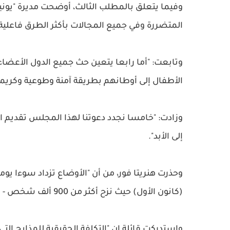
وفيما يتعلق بالمطلب الثالث، أوضحت مديرة "يوني
المتضررة وفي جميع المجالات بأكثر الطرق فاعلية
وتابعت: "أما رابعا يتعين حث جميع الدول الأعضاء 
الأطفال إلى أوطانهم بطريقة آمنة وطوعية وكريمة
وزادت: "خامسا نجدد دعوتنا لهذا المجلس تقديم 
إلى الأبد".
وحذرت هنريتا فور، من أن "الأوضاع تزداد سوءا يو
(كانون الأول) حيث نزح أكثر من 900 ألف شخص - بمن فيهم أكثر من نصف مليون طفل - بعيدًا عن منازلهم".
واستدركت قائلة إن "التكلفة الحقيقية للمذابح التي 