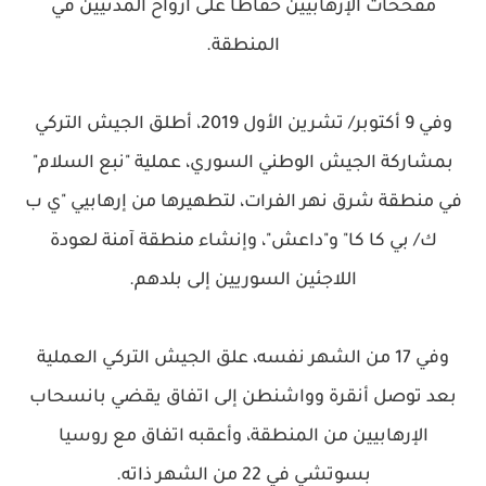
مفخخات الإرهابيين حفاظا على أرواح المدنيين في
المنطقة.
وفي 9 أكتوبر/ تشرين الأول 2019، أطلق الجيش التركي
بمشاركة الجيش الوطني السوري، عملية "نبع السلام"
في منطقة شرق نهر الفرات، لتطهيرها من إرهابيي "ي ب
ك/ بي كا كا" و"داعش"، وإنشاء منطقة آمنة لعودة
اللاجئين السوريين إلى بلدهم.
وفي 17 من الشهر نفسه، علق الجيش التركي العملية
بعد توصل أنقرة وواشنطن إلى اتفاق يقضي بانسحاب
الإرهابيين من المنطقة، وأعقبه اتفاق مع روسيا
بسوتشي في 22 من الشهر ذاته.