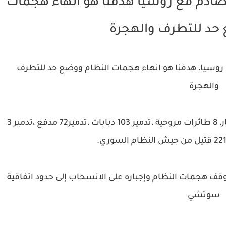
 للتصادم مع روسيا هدفنا هو انهاء هجمات
حد للتطرف والهجرة
م مع روسيا، هدفنا هو انهاء هجمات النظام ووضع حد للتطرف
والهجرة
خلوصي أكار: حتى الآن تم إسقاط طائرة بدون طيار، 8 طائرات مروحية ،تدمير 103 دبابات ،تدمير72 مدفع ،تدمير 3
قف هجمات النظام وإجباره على الانسحاب إلى حدود اتفاقية
سوتشي