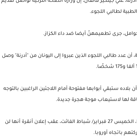
نة، علي جينكيز قالقان، إن وزارة الصحة التركية تواصل تقديم
لطبية لطالبي اللجوء.
 أن عدد طالبي اللجوء الذين عبروا إلى اليونان من "أدرنة" وصل
بلاده ستبقي أبوابها مفتوحة أمام اللاجئين الراغبين بالتوجه
 طاقة لها لاستيعاب موجة هجرة جديدة.
وبدأ تدفق طالبي اللجوء إلى الحدود الغربية لتركيا، الخميس 27 فبراير/ شباط الفائت، عقب إعلان أنقرة أنها لن
تهم باتجاه أوروبا.