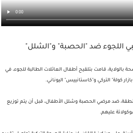
بي اللجوء ضد "الحصبة" و"الشلل"
بالولاية، قامت بتلقيح أطفال العائلات الطالبة للجوء، في
زار كولة" التركي و"كاستانييس" اليوناني.
الأطفال الأقل من 15 عاما بالمنطقة، ضد مرضي الحصبة وشلل الأطفال، قبل أن يتم توزيع
كولاتة عليهم.