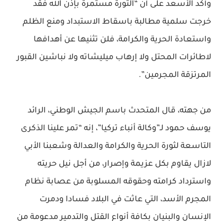
وأكد الأسعد على أن “الثورة مستمرة بإذن الله فقد
خرجت سلمية مطالبة باسقاط الاستبداد ومنع الظلم
واستعادة الحرية والكرامة، فلن تثنيها عن أهدافها
لاطائرات المحتل ولا إرهاب ميليشاته ولا نباشين القبور
المرتزقة المجرمين”.
من جهته، قال المتحدث باسم الجيش الوطني، الرائد
يوسف حمود لـ”وكالة أنباء تركيا”، إنه “تمر علينا الذكرى
التاسعة لثورة الحرية والكرامة والعدالة وشعبنا الأبي
لازال يقاوم بكل عزيمة وإصرار، من أجل نيل حريته
واسترداد كرامته وحقوقه المسلوبة من عصابة نظام
المجرم الأسد، التي عاثت في البلاد فسادا ودمرت
الإنسان والبنيان بكافة أنواع القتل والتدمير مدعومة من