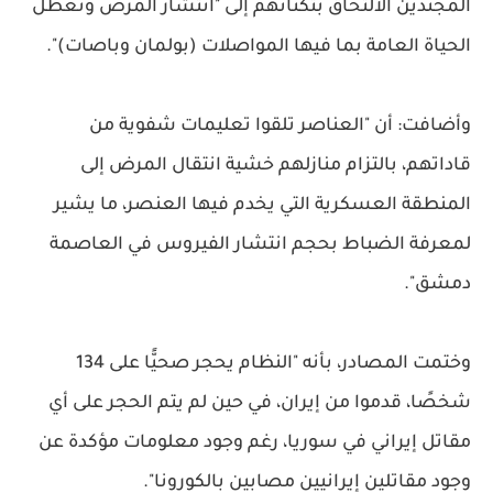
المجندين الالتحاق بثكناتهم إلى "انتشار المرض وتعطل
الحياة العامة بما فيها المواصلات (بولمان وباصات)".
وأضافت: أن "العناصر تلقوا تعليمات شفوية من
قاداتهم، بالتزام منازلهم خشية انتقال المرض إلى
المنطقة العسكرية التي يخدم فيها العنصر، ما يشير
لمعرفة الضباط بحجم انتشار الفيروس في العاصمة
دمشق".
وختمت المصادر، بأنه "النظام يحجر صحيًّا على 134
شخصًا، قدموا من إيران، في حين لم يتم الحجر على أي
مقاتل إيراني في سوريا، رغم وجود معلومات مؤكدة عن
وجود مقاتلين إيرانيين مصابين بالكورونا".