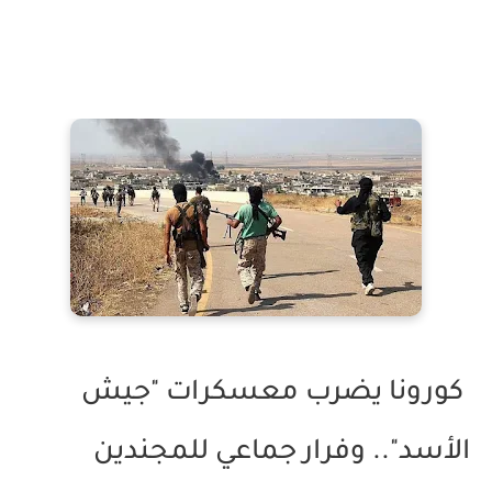
كورونا يضرب معسكرات "جيش
الأسد".. وفرار جماعي للمجندين