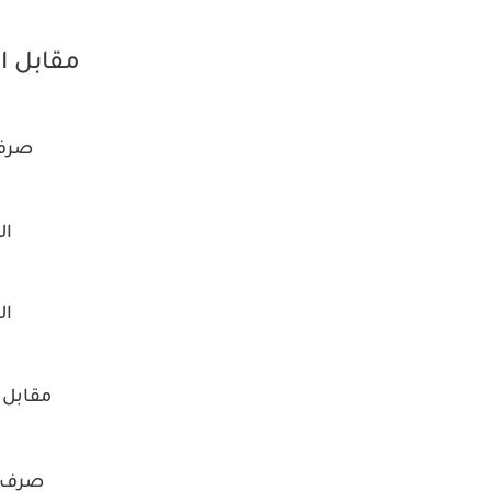
مقابل الل
صرف 
ال
ال
مقابل ا
صرف ا