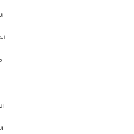
ال
ال
م
ص
ال
ال