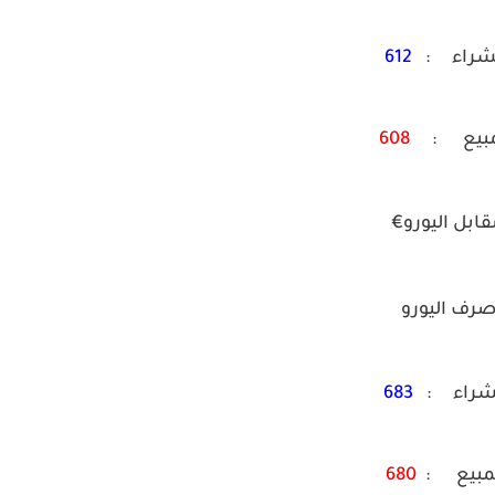
شراء :
612
مبيع :
608
قابل اليورو€
رف اليورو
شراء :
683
مبيع :
680