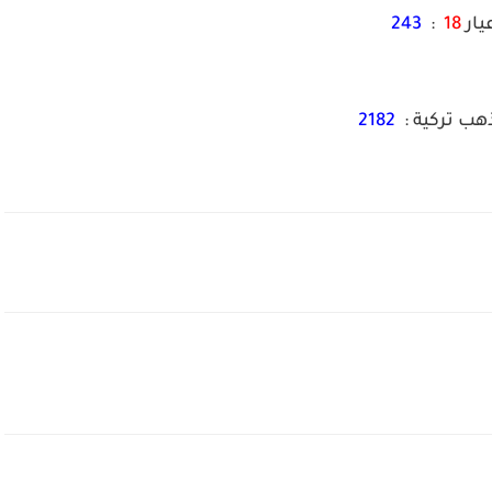
يار
18
:
243
ذهب تركية :
2182