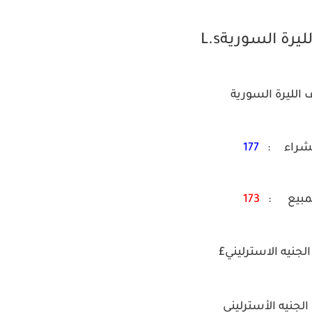
يرة السوريةL.s
الليرة السورية
شراء :
177
مبيع :
173
لجنيه الاسترليني£
لجنيه الأسترليني