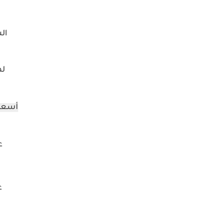
ال
ل
أسعار
ع
ع