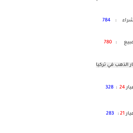
شراء :
784
مبيع :
780
 الذهب في تركيا
يار
24
:
328
يار
21
:
283