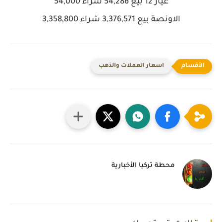
عيار 12
بيع 54,286 شراء 54,000
الاونصة
بيع 3,376,571 شراء 3,358,800
اسعار العملات والذهب
محطة تركيا الأخبارية