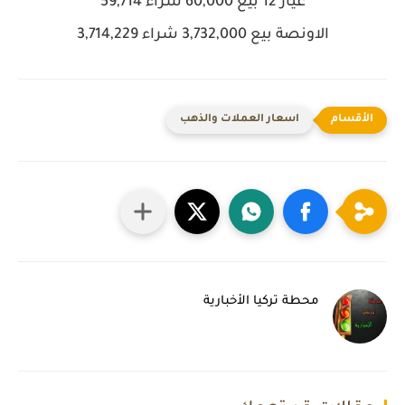
عيار 12
بيع 60,000 شراء 59,714
الاونصة
بيع 3,732,000 شراء 3,714,229
اسعار العملات والذهب
محطة تركيا الأخبارية