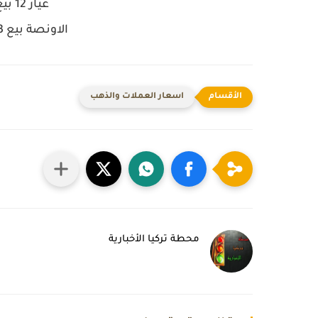
عيار 12
بيع 64,571 شر
الاونصة
بيع 4,016,343 شراء 3,998,571
اسعار العملات والذهب
محطة تركيا الأخبارية