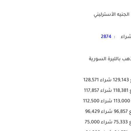
لجنيه الأسترليني
شراء :
2874
ب بالليرة السورية
128,57
117,857
112
ء 96,429
ء 75,000