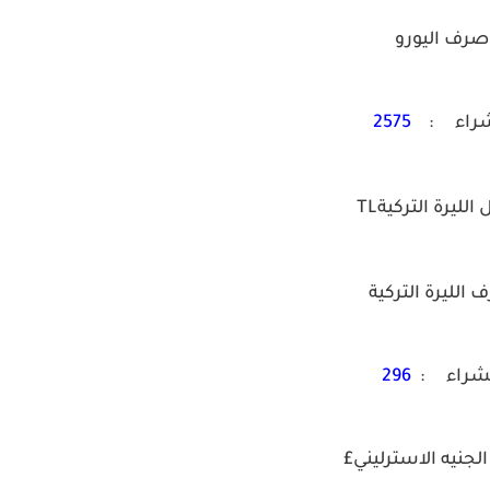
صرف اليورو
شراء :
2575
الليرة التركيةTL
الليرة التركية
شراء :
296
لجنيه الاسترليني£