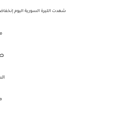
شهدت الليرة السورية اليوم إنخفاض
مق
صر
ال
م