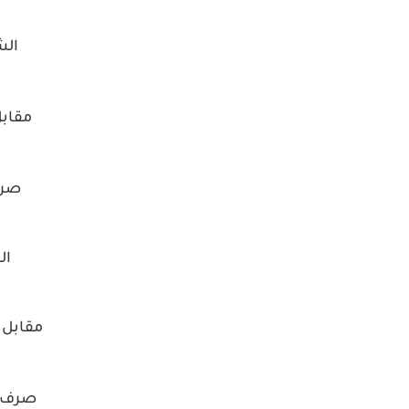
ال
مقابل 
صرف 
ال
مقابل ا
صرف ا