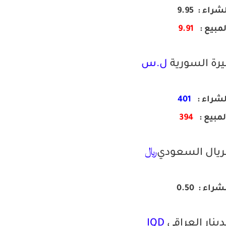
شراء : 9.95
لمبيع
:
9.91
يرة السورية
ل.س
لشراء :
401
لمبيع :
394
لريال السعودي
﷼
شراء :
0.50
دينار العراقي
IQD