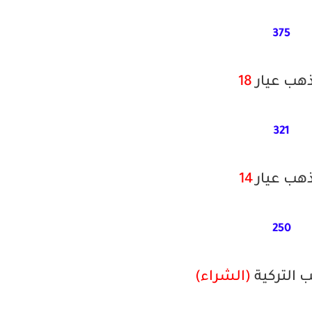
375
ذهب عيار
18
321
ذهب عيار
14
250
ب التركية
(الشراء)