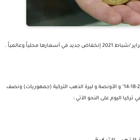
" 24-22-21-18-14" و الأونصة و ليرة الذهب التركية (جمهوريات) ونصف
في تركيا اليوم على النحو الآتي :