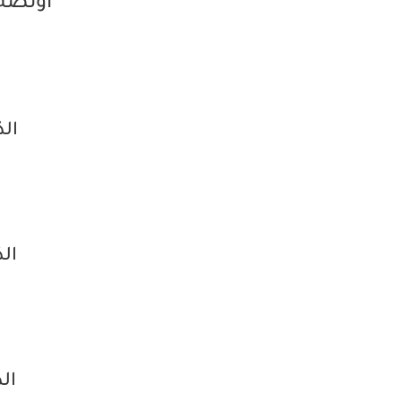
أونصة 
ال
ال
ال