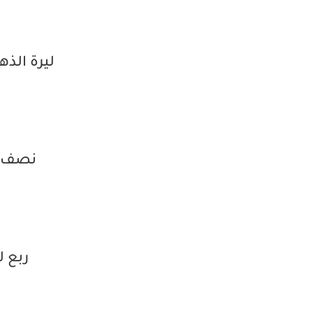
ليرة الذه
نصف ل
ربع ل