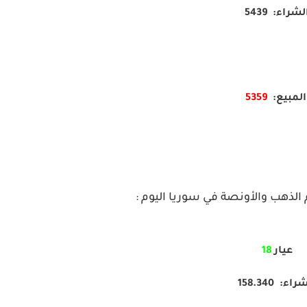
لشراء: 5439
لمبيع:
5359
لذهب والأونصة في سوريا اليوم :
عيار
18
اء: 158.340