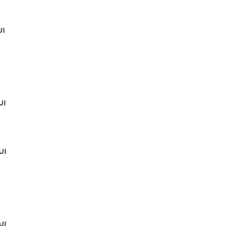
ال
الش
ال
الش