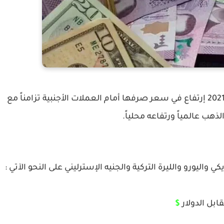
سجلت الليرة السورية اليوم الأثنين 1 مارس/آذار 2021 إرتفاع في سعر صرفها أمام العملات الأجنبية تزامناً مع
هب عالمياً ورتفاعه محلياً.
كي واليورو والليرة التركية والجنيه الإسترليني على النحو الآتي :
ابل الدولار
$