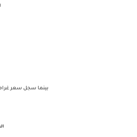
ا
ا
بينما سجل سعر غرام ا
الشر