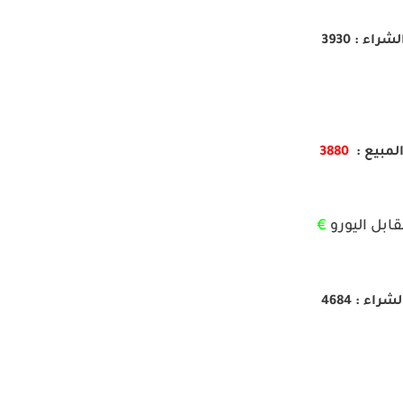
لشراء : 3930
لمبيع :
3880
ابل اليورو
€
لشراء : 4684