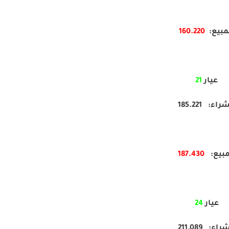
مبيع:
160.220
عيار
21
راء: 185.221
مبيع:
187.430
عيار
24
راء: 211.089