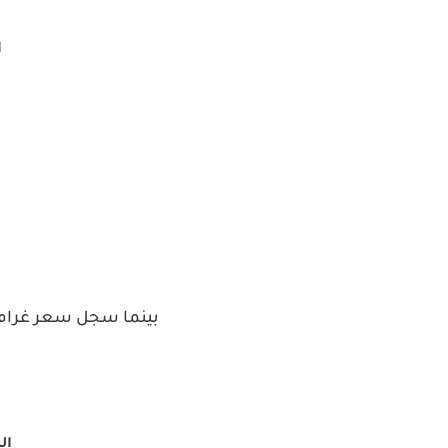
ا
ا
بينما سجل سعر غرام ا
الش