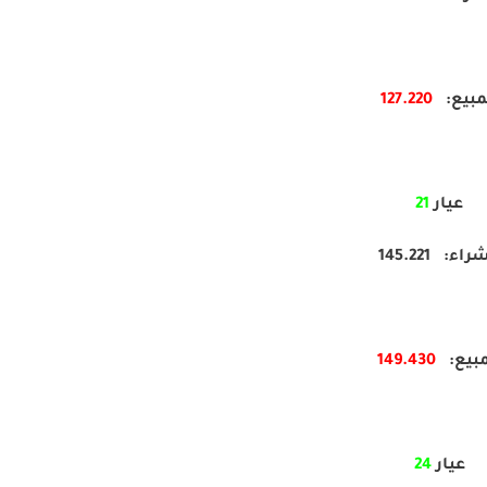
مبيع:
220
127.
عيار
21
راء: 145.221
مبيع:
430
149.
عيار
24