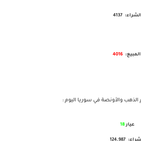
لشراء: 4137
لمبيع:
4016
لذهب والأونصة في سوريا اليوم :
عيار
18
راء: 124.987