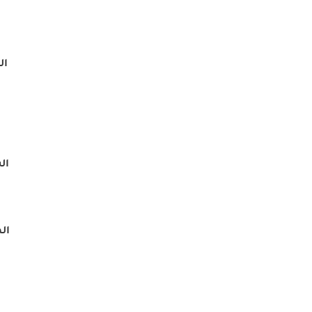
ال
الش
ال