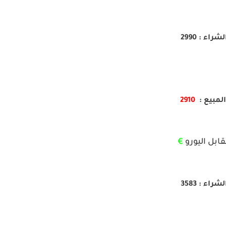
لشراء : 2990
لمبيع :
2910
ابل اليورو
€
لشراء : 3583