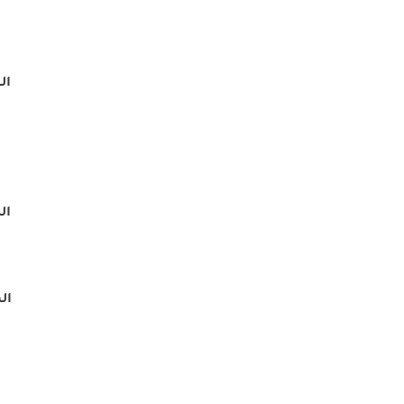
ال
الش
ال