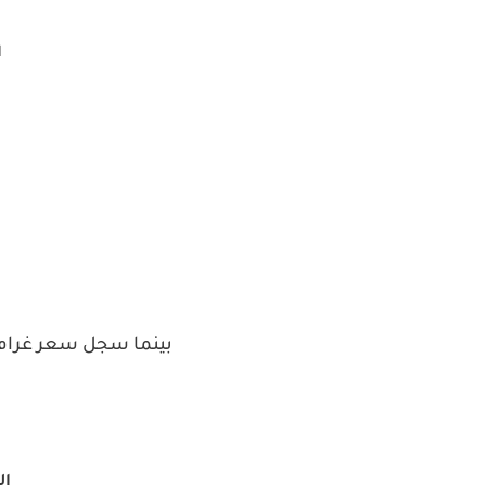
ا
ا
بينما سجل سعر غرام ا
الش