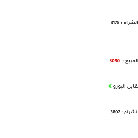
لشراء : 3175
لمبيع :
3090
ابل اليورو
€
لشراء : 3802