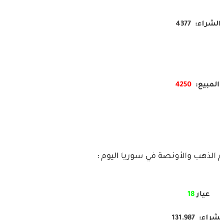
لشراء: 4377
لمبيع:
4250
لذهب والأونصة في سوريا اليوم :
عيار
18
راء: 131.987