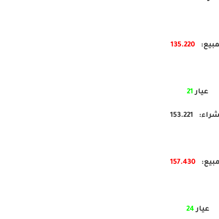
مبيع:
220
135.
عيار
21
راء: 153.221
مبيع:
430
157.
عيار
24