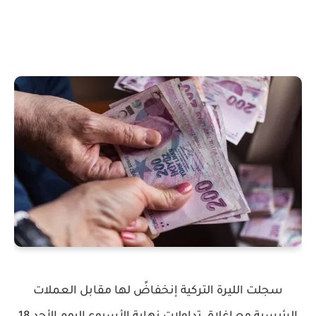
سجلت الليرة التركية إنخفاضً لها مقابل العملات