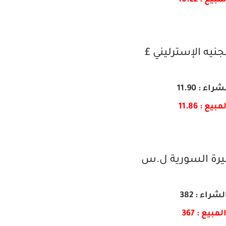
مبيع : 10.22
جنيه الإسترليني £
شراء : 11.90
مبيع : 11.86
ليرة السورية ل.س
لشراء : 382
لمبيع : 367