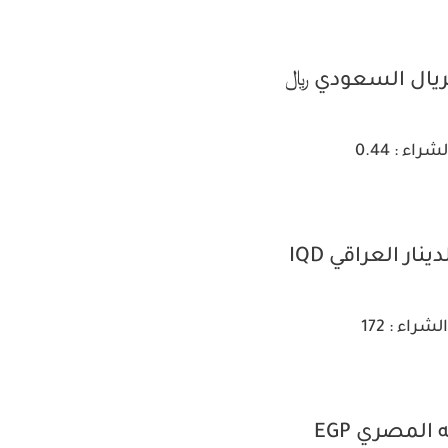
لريال السعودي ﷼
شراء : 0.44
نار العراقي IQD
الشراء : 172
 المصري EGP