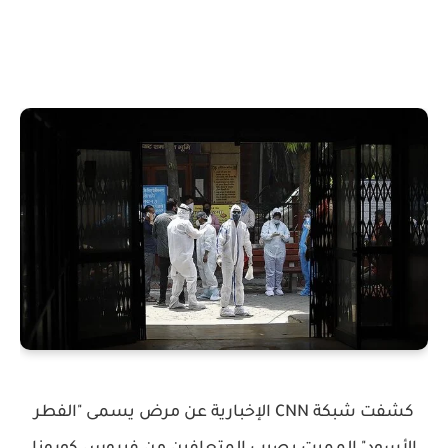
كشفت شبكة CNN الإخبارية عن مرض يسمى "الفطر