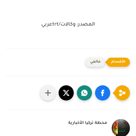
المصدر: وكالات/trtعربي
عالمي
محطة تركيا الأخبارية