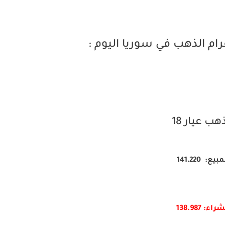
م الذهب في سوريا اليوم :
هب عيار 18
بيع: 141.220
راء: 138.987