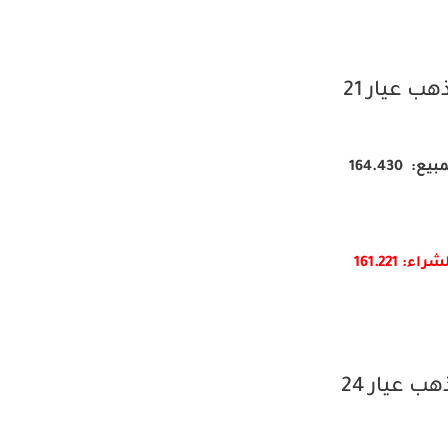
هب عيار 21
يع: 164.430
شراء: 161.
221
هب عيار 24