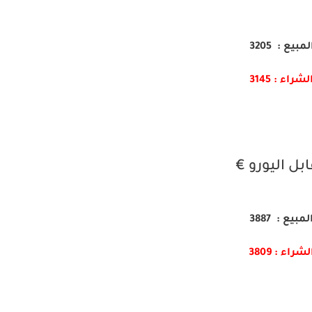
لمبيع : 3205
لشراء : 3145
بل اليورو €
لمبيع : 3887
لشراء : 3809