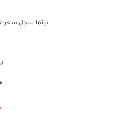
بينما سجل سعر غرا
الذ
الم
الش