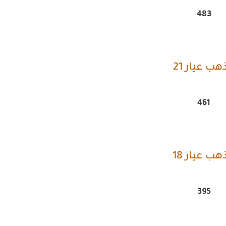
483
هب عيار 21
461
هب عيار 18
395