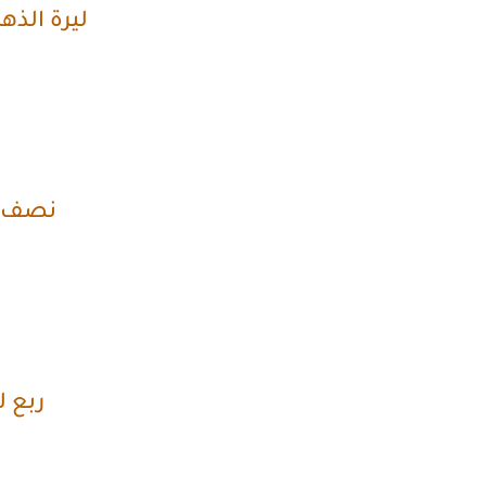
ليرة الذه
نصف ل
ربع ل