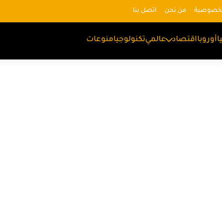
لخصوصية
من نحن
اتصل بنا
ا
أوروبا
اقتصاد
عالمي
تكنولوجيا
منوعات