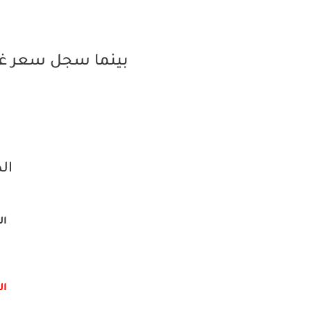
بينما سجل سعر غرا
الذ
الم
الش