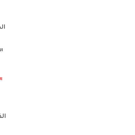
الذ
الم
ال
الذ