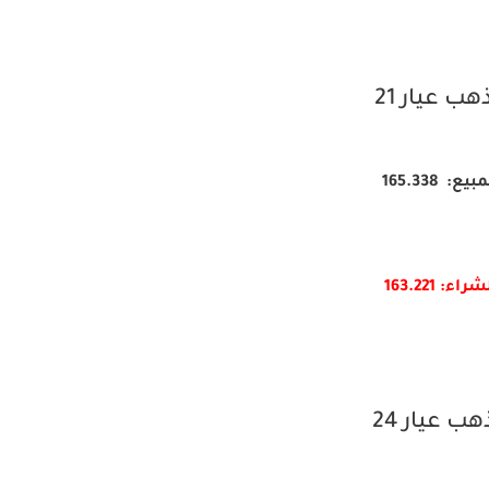
هب عيار 21
بيع: 165.338
شراء: 163.
221
هب عيار 24