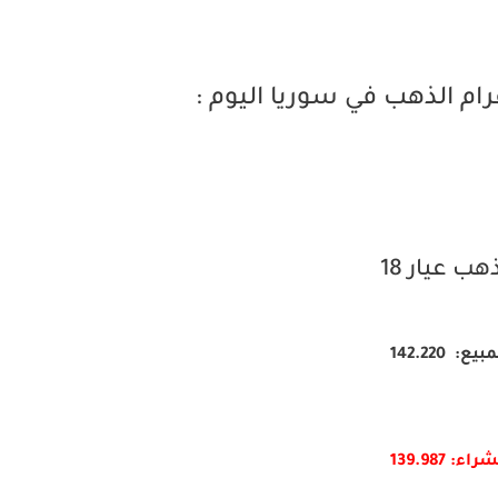
م الذهب في سوريا اليوم :
هب عيار 18
بيع: 142.220
راء: 139.987