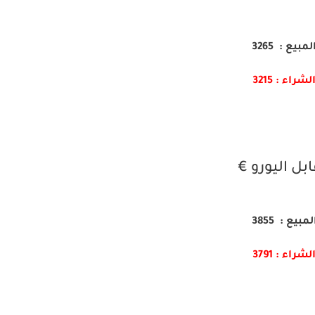
لمبيع : 3265
لشراء : 3215
بل اليورو €
لمبيع : 3855
لشراء : 3791