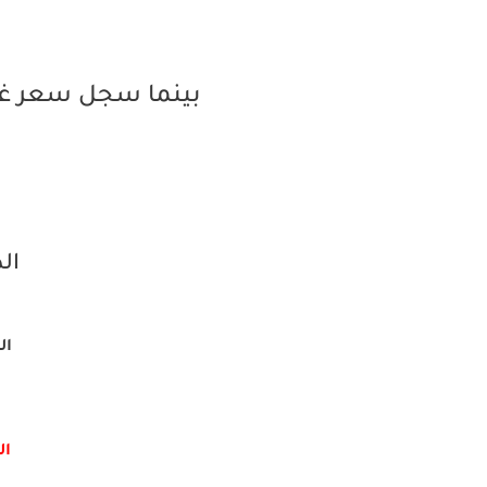
بينما سجل سعر غرا
الذ
الم
الش