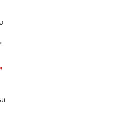
الذ
الم
ال
الذ