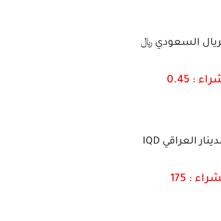
لريال السعودي ﷼
اء : 0.45
نار العراقي IQD
راء : 175