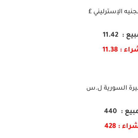
جنيه الإسترليني £
ع : 11.42
ء : 11.38
ليرة السورية ل.س
بيع : 440
راء : 428