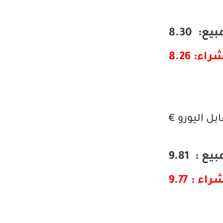
يع: 8.30
راء: 8.26
بل اليورو €
يع : 9.81
اء : 9.77