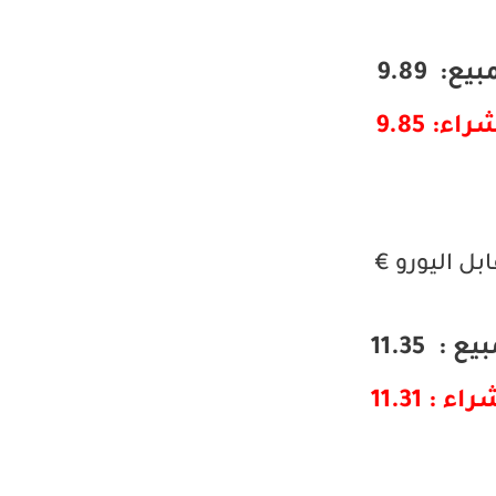
بيع: 9.89
راء: 9.85
بل اليورو €
يع : 11.35
اء : 11.31