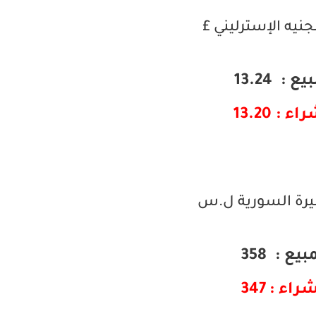
جنيه الإسترليني £
ع : 13.24
ء : 13.20
ليرة السورية ل.س
بيع : 358
راء : 347