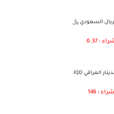
لريال السعودي ﷼
اء : 0.37
نار العراقي IQD
راء : 146