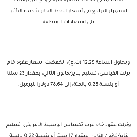
شبه جماعي بقيادة السعودية ودبي، الإثنين، وسط
استمرار التراجع في أسعار النفط الخام شديدة التأثير
على اقتصادات المنطقة.
وبحلول الساعة 12:29 (ت.غ)، انخفضت أسعار عقود خام
برنت القياسي، تسليم يناير/كانون الثاني، بمقدار 23 سنتا
أو بنسبة 0.28 بالمئة، إلى 78.64 دولارا للبرميل.
ونزلت عقود خام غرب تكساس الوسيط الأمريكي، تسليم
يناير/كانون الثاني، بمقدار 17 سنتا أو بنسبة 0.22 بالمئة،