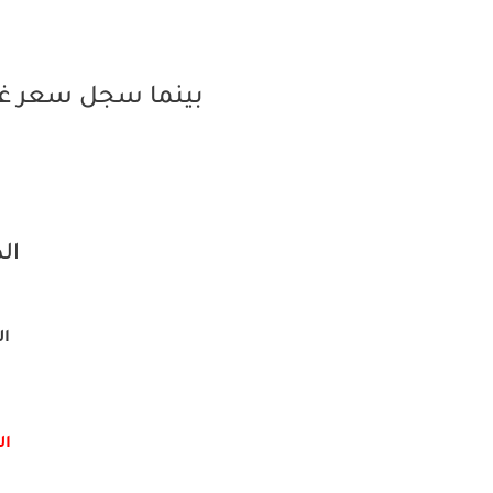
بينما سجل سعر غرا
الذ
الم
الش