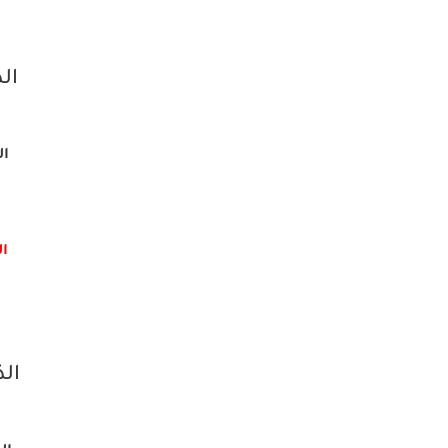
الذ
الم
ال
الذ