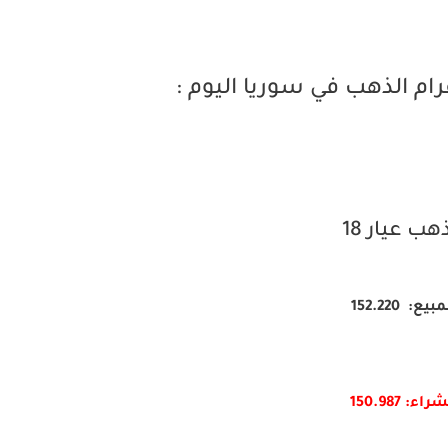
م الذهب في سوريا اليوم :
هب عيار 18
بيع: 152.220
راء: 150.987