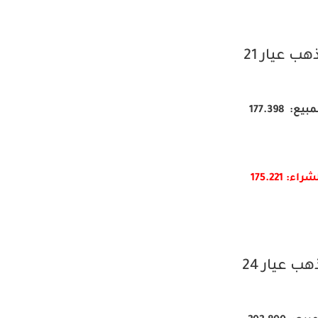
هب عيار 21
بيع: 177.398
شراء: 175.
221
هب عيار 24