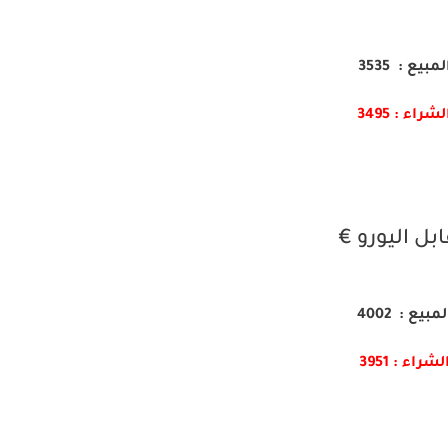
لمبيع : 3535
لشراء : 3495
بل اليورو €
لمبيع : 4002
لشراء : 3951