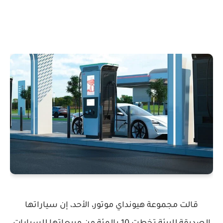
قالت مجموعة هيونداي موتور، الأحد، إن سياراتها