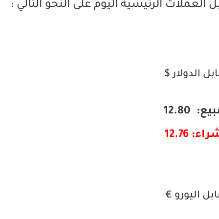
العملات الرئيسية اليوم على النحو التالي :
بل الدولار $
يع: 12.80
اء: 12.76
بل اليورو €