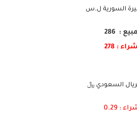
ليرة السورية ل.س
بيع : 286
راء : 278
لريال السعودي ﷼
اء : 0.29