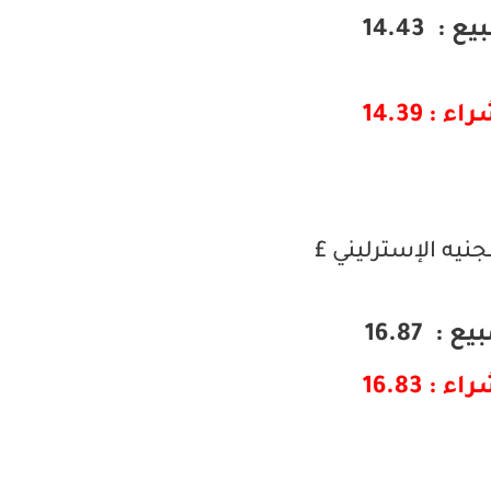
ع : 14.43
ء : 14.39
جنيه الإسترليني £
ع : 16.87
ء : 16.83