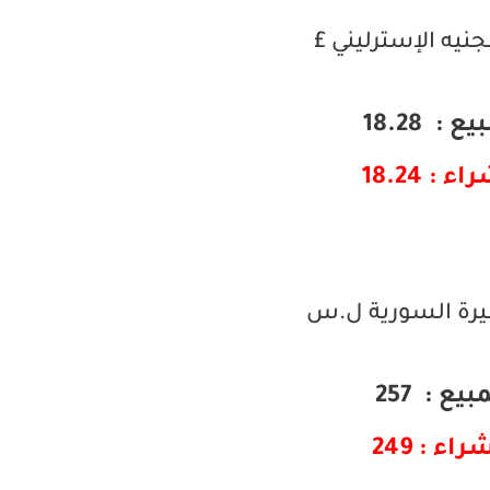
جنيه الإسترليني £
ع : 18.28
ء : 18.24
ليرة السورية ل.س
بيع : 257
راء : 249