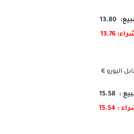
ع: 13.80
اء: 13.76
بل اليورو €
ع : 15.58
ء : 15.54