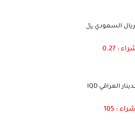
لريال السعودي ﷼
اء : 0.27
نار العراقي IQD
راء : 105