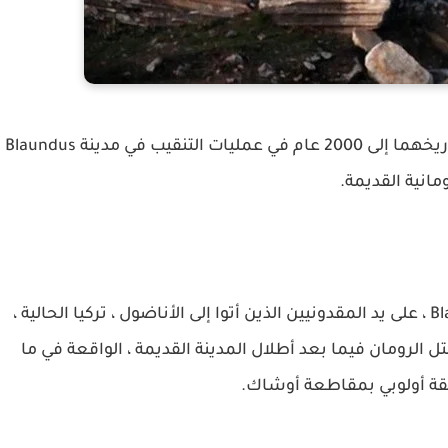
اكتشف علماء الآثار في غرب تركيا تمثالين يعود تاريخهما إلى 2000 عام في عمليات التنقيب في مدينة Blaundus
ومانية القديمة.
تم بناء Blaundus ، المعروف أيضًا باسم Blaundos ، على يد المقدونيين الذين أتوا إلى الأناضول ، تركيا الحالية ،
ل الرومان فيما بعد أطلال المدينة القديمة ، الواقعة في ما
قة أولوبي بمقاطعة أوشاك.