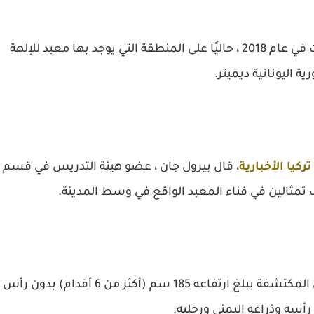
تركز أعمال الحفر للكشف عن المدينة ، والتي بدأت في عام 2018 ، حاليًا على المنطقة التي يوجد بها معبد للإلهة
ة اليونانية ديميتر.
كيا الأخبارية
، قال بيرول جان ، عضو هيئة التدريس في قسم
ف تمثالين في فناء المعبد الواقع في وسط المدينة.
وأضاف جان ، الذي يقود الحفريات ، إن أحد التماثيل المكتشفة يبلغ ارتفاعه 185 سم (أكثر من 6 أقدام) بدون رأس
ر رأسه وذراعه اليمنى ورجليه.