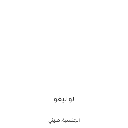
لو ليغو
الجنسية: صيني