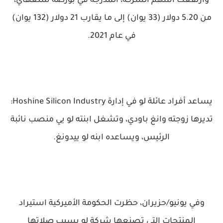
وارتفعت أسهم الشركة، المدرجة في بورصة شنغهاي،
من 5.20 دولار (33 يوان) إلى ما يقارب 21 دولار (132 يوان)
في عام 2021.
يساعد أفراد عائلة لو في إدارة Hoshine Silicon Industry:
تديرها زوجته وانغ باودي، وتشغل ابنته لو يي منصب نائبة
الرئيس، ويساعده ابنه لو ييدونغ.
وفي يونيو/حزيران، حظرت الحكومة الأميركية استيراد
المنتجات التي تصنعها شركة لو بسبب صلاتها