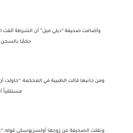
وأضافت صحيفة “ديلي ميل” أن الشرطة ألقت الق
حكمًا بالسجن ع
ومن جانبها قالت الطبيبة في المحكمة: “حاولت أ
مستلقياً أم
ونقلت الصحيفة عن زوجها أولسزيوسكي قوله: “عر