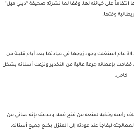
انتقاماً على خيانته لها، وفقا لما نشرته صحيفة “ديلي ميل”
ريطانية وقتها.
وذكرت الصحيفة البريطانية أن الطبيبة صاحبة الـ 34 عام استغلت وجود زوجها في عيادتها بعد أيام قليلة من
 فقامت بإعطائه جرعة عالية من التخدير ونزعت أسنانه بشكل
كامل.
لف رأسه وفكيه لمنعه من فتح فمه، وخدعته بإنه يعاني من
عالجته ليفاجأ عند عودته إلى المنزل بخلع جميع أسنانه.