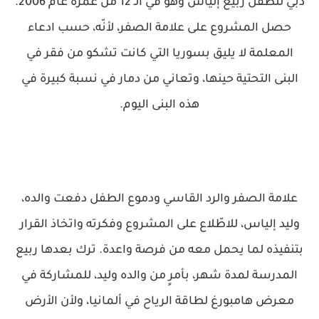
دبي للطفل ربيع إلياس وهو في الـ 12 من عمره عام 2006.
حصل المشروع على علامة الصفر، لأنّه، حسب ادعاء
المعلمة لا يليق بسوريا التي كانت تشكو من فقر في
البنى التحتية حينها، وتعاني من دمار في نسبة كبيرة في
هذه البنى اليوم.
علامة الصفر والرد القاسي ودموع الطفل دفعت والده،
وليد إلياس، للاطّلاع على المشروع وفكرته واتخاذ القرار
بتنفيذه لما يحمل معه من فرصة واعدة. ترك بعدها ربيع
المدرسة لمدة شهر، بأمرٍ من والده وليد، للمشاركة في
معرض هامبورغ لطاقة الرياح في ألمانيا، ولأن الأرض